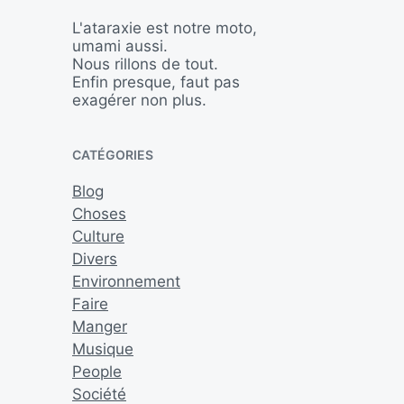
L'ataraxie est notre moto,
umami aussi.
Nous rillons de tout.
Enfin presque, faut pas
exagérer non plus.
CATÉGORIES
Blog
Choses
Culture
Divers
Environnement
Faire
Manger
Musique
People
Société