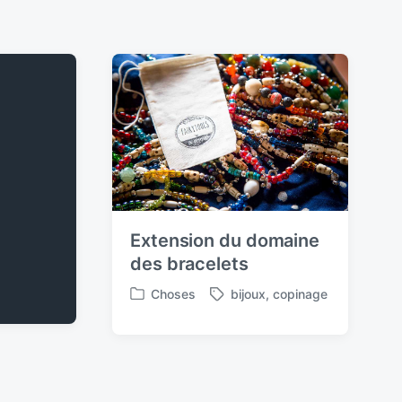
Extension du domaine
des bracelets
Choses
bijoux
,
copinage
P
T
o
a
s
g
t
g
e
e
d
d