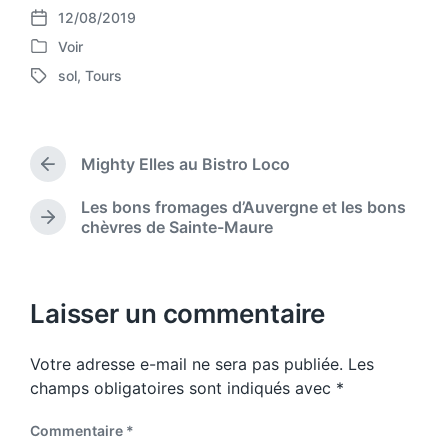
12/08/2019
P
Voir
o
P
s
sol
,
Tours
o
T
t
s
a
d
t
g
a
e
g
t
d
Mighty Elles au Bistro Loco
e
P
e
i
d
r
n
Les bons fromages d’Auvergne et les bons
w
e
N
chèvres de Sainte-Maure
v
i
e
i
t
x
o
h
t
u
p
Laisser un commentaire
s
o
p
s
o
Votre adresse e-mail ne sera pas publiée.
Les
t
s
:
champs obligatoires sont indiqués avec
*
t
:
Commentaire
*