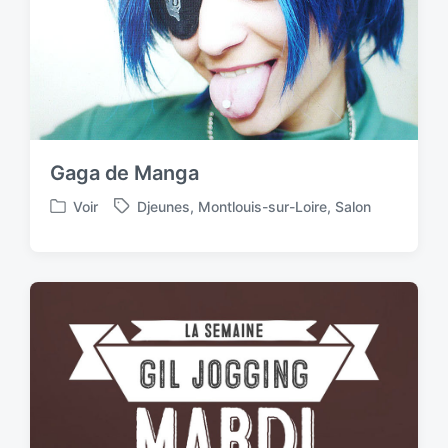
Gaga de Manga
Voir
Djeunes
,
Montlouis-sur-Loire
,
Salon
P
T
o
a
s
g
t
g
e
e
d
d
i
w
n
i
t
h