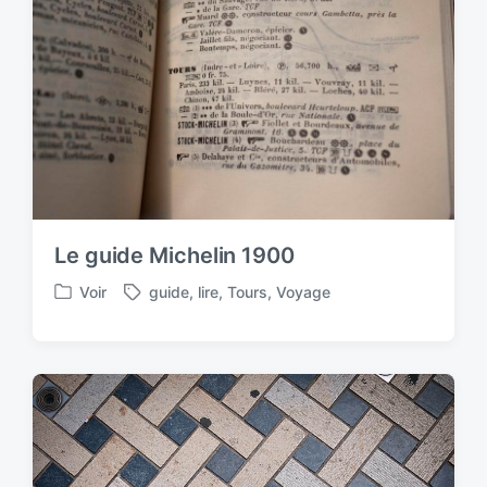
Le guide Michelin 1900
Voir
guide
,
lire
,
Tours
,
Voyage
P
T
o
a
s
g
t
g
e
e
d
d
i
w
n
i
t