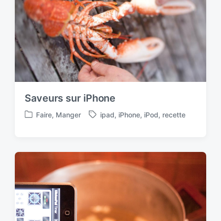
Saveurs sur iPhone
Faire
,
Manger
ipad
,
iPhone
,
iPod
,
recette
P
T
o
a
s
g
t
g
e
e
d
d
i
w
n
i
t
h