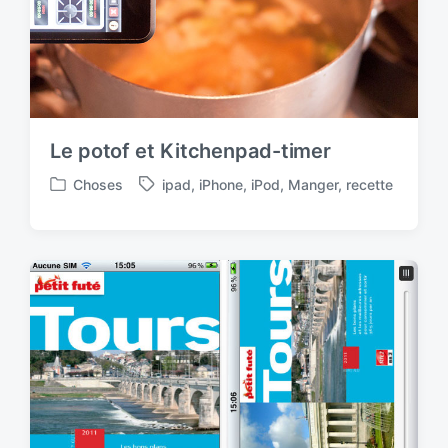
Le potof et Kitchenpad-timer
Choses
ipad
,
iPhone
,
iPod
,
Manger
,
recette
P
T
o
a
s
g
t
g
e
e
d
d
i
w
n
i
t
h