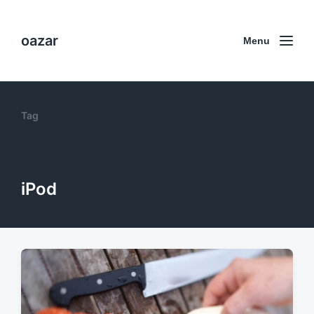
oazar
Menu
Tag
iPod