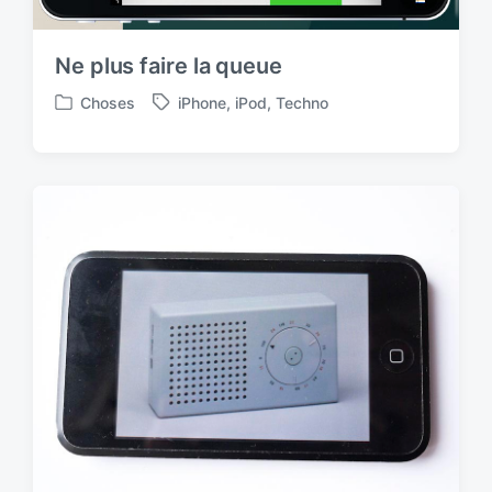
Ne plus faire la queue
Choses
iPhone
,
iPod
,
Techno
P
T
o
a
s
g
t
g
e
e
d
d
i
w
n
i
t
h