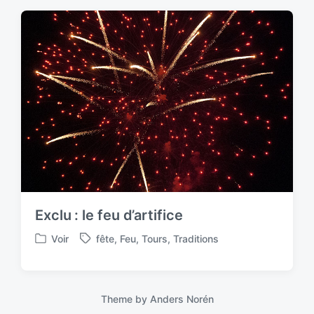
t
g
e
e
d
d
i
w
n
i
t
h
Exclu : le feu d’artifice
Voir
fête
,
Feu
,
Tours
,
Traditions
P
T
o
a
s
g
t
g
Theme by
Anders Norén
e
e