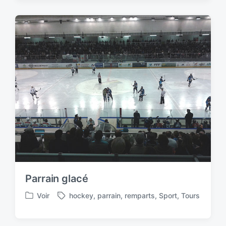
e
g
d
e
i
d
n
w
i
t
h
Parrain glacé
Voir
hockey
,
parrain
,
remparts
,
Sport
,
Tours
P
T
o
a
s
g