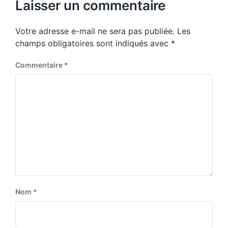
p
Laisser un commentaire
s
o
p
s
o
Votre adresse e-mail ne sera pas publiée.
Les
t
s
:
champs obligatoires sont indiqués avec
*
t
:
Commentaire
*
Nom
*