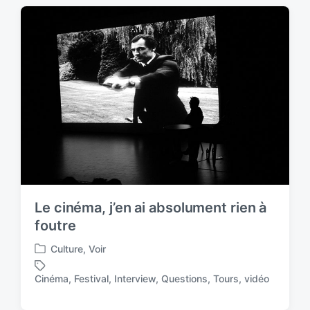
t
g
e
e
d
d
i
w
n
i
t
h
Le cinéma, j’en ai absolument rien à
foutre
Culture
,
Voir
P
o
Cinéma
,
Festival
,
Interview
,
Questions
,
Tours
,
vidéo
T
s
a
t
g