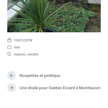
10/01/2019
P
Voir
o
P
s
maison
,
vendre
o
T
t
s
a
d
t
g
a
e
g
t
d
Roupettes et politique
e
P
e
i
d
r
n
w
e
Une étoile pour Gaëtan Evrard à Montbazon
N
v
i
e
i
t
x
o
h
t
u