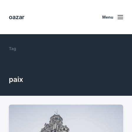
oazar
Menu
Tag
paix