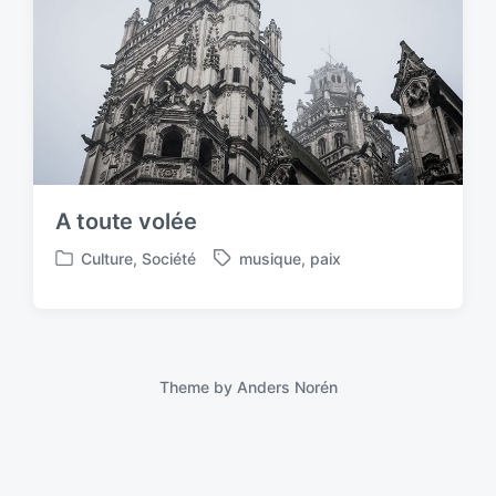
A toute volée
Culture
,
Société
musique
,
paix
P
T
o
a
s
g
t
g
e
e
d
d
Theme by
Anders Norén
i
w
n
i
t
h