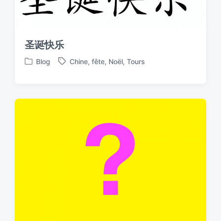
i
w
n
i
t
h
圣诞快乐
Blog
Chine
,
fête
,
Noël
,
Tours
P
T
o
a
s
g
t
g
e
e
d
d
i
w
n
i
t
h