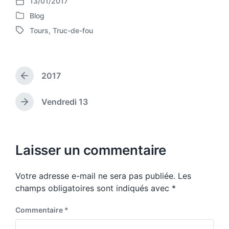
13/01/2017
P
Blog
o
P
s
Tours
,
Truc-de-fou
o
T
t
s
a
d
t
g
a
e
g
t
d
2017
e
P
e
i
d
r
n
w
e
Vendredi 13
N
v
i
e
i
t
x
o
h
t
u
p
Laisser un commentaire
s
o
p
s
o
Votre adresse e-mail ne sera pas publiée.
Les
t
s
:
champs obligatoires sont indiqués avec
*
t
:
Commentaire
*