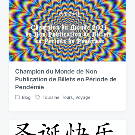
e
i
d
n
w
i
t
h
Champion du Monde de Non
Publication de Billets en Période de
Pendémie
Blog
Touraine
,
Tours
,
Voyage
P
T
o
a
s
g
t
g
e
e
d
d