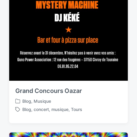
Grand Concours Oazar
Blog
,
Musique
P
Blog
,
concert
,
musique
,
Tours
o
T
s
a
t
g
e
g
d