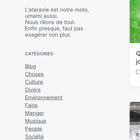
L'ataraxie est notre moto,
umami aussi.
Nous rillons de tout.
Enfin presque, faut pas
exagérer non plus.
Q
CATÉGORIES
j
Blog
Choses
P
o
Culture
s
Divers
t
Environnement
e
Faire
d
Manger
i
Musique
n
People
Société