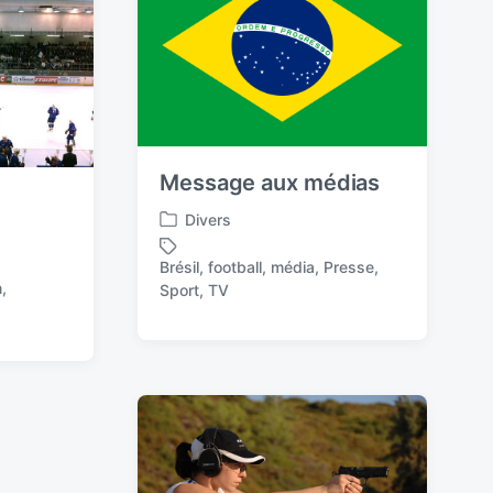
n
i
t
h
Message aux médias
3
Divers
P
o
Brésil
,
football
,
média
,
Presse
,
s
T
n
,
Sport
,
TV
t
a
e
g
d
g
i
e
n
d
w
i
t
h