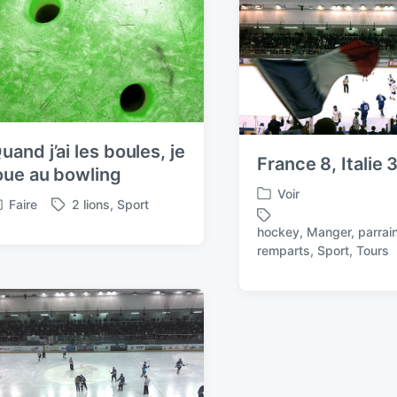
uand j’ai les boules, je
France 8, Italie 
oue au bowling
Voir
P
Faire
2 lions
,
Sport
T
o
a
hockey
,
Manger
,
parrai
s
T
g
remparts
,
Sport
,
Tours
t
a
g
e
g
e
d
g
d
i
e
w
n
d
i
w
t
i
h
t