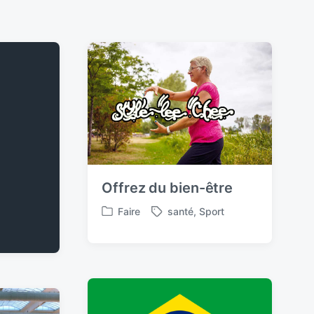
Offrez du bien-être
Faire
santé
,
Sport
P
T
o
a
s
g
t
g
e
e
d
d
i
w