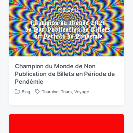
Champion du Monde de Non
Publication de Billets en Période de
Pendémie
Blog
Touraine
,
Tours
,
Voyage
P
T
o
a
s
g
t
g
e
e
d
d
i
w