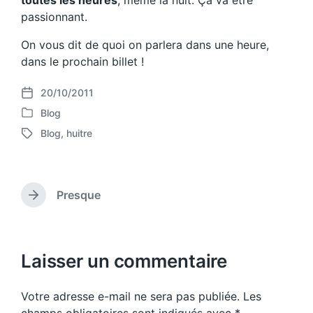
toutes les heures
, même la nuit. Ça va être
passionnant.
On vous dit de quoi on parlera dans une heure,
dans le prochain billet !
20/10/2011
P
Blog
o
P
s
Blog
,
huitre
o
T
t
s
a
d
t
g
a
e
g
t
d
Presque
e
N
e
i
d
e
n
w
x
t
i
p
Laisser un commentaire
t
o
h
s
Votre adresse e-mail ne sera pas publiée.
Les
t
: