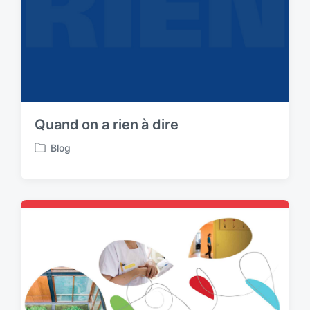
h
Quand on a rien à dire
Blog
P
o
s
t
e
d
i
n