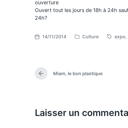
ouverture
Ouvert tout les jours de 18h à 24h sa
24h?
14/11/2014
Culture
expo
,
P
T
P
o
a
o
s
g
s
t
g
t
e
e
d
Miam, le bon plastique
d
d
a
P
i
w
t
r
e
n
i
e
v
t
i
h
o
Laisser un commenta
u
s
p
o