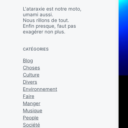
L'ataraxie est notre moto,
umami aussi.
Nous rillons de tout.
Enfin presque, faut pas
exagérer non plus.
CATÉGORIES
Blog
Choses
Culture
Divers
Environnement
Faire
Manger
Musique
People
Société