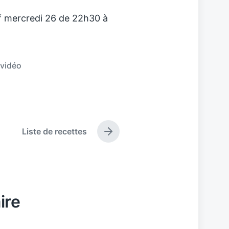
uf mercredi 26 de 22h30 à
vidéo
Liste de recettes
N
e
x
t
p
o
ire
s
t
: