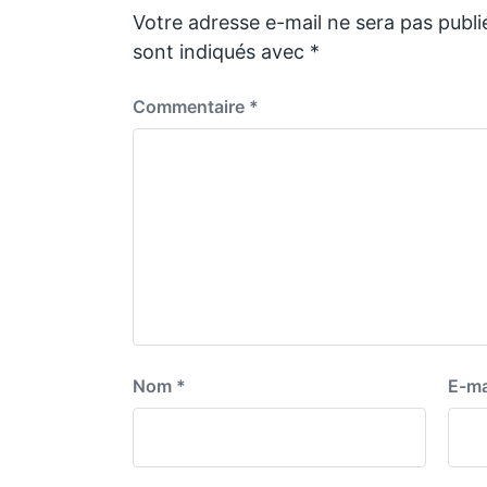
s
Votre adresse e-mail ne sera pas publi
t
sont indiqués avec
*
:
Commentaire
*
Nom
*
E-ma