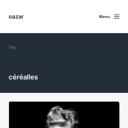
oazar
Menu
Tag
céréalles