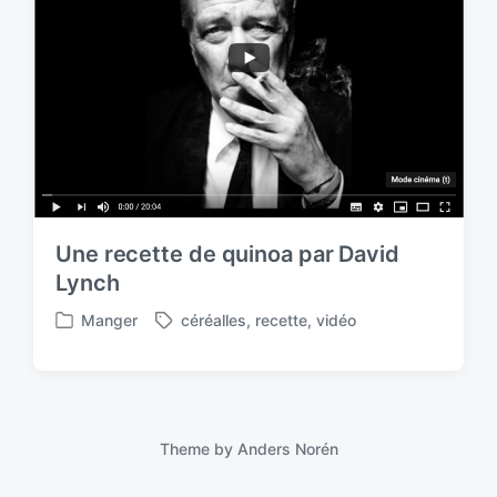
Une recette de quinoa par David
Lynch
Manger
céréalles
,
recette
,
vidéo
P
T
o
a
s
g
t
g
e
e
d
d
Theme by
Anders Norén
i
w
n
i