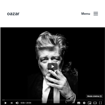
oazar
Menu