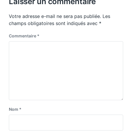
Laisser un commentaire
s
o
p
s
o
Votre adresse e-mail ne sera pas publiée.
Les
t
s
:
champs obligatoires sont indiqués avec
*
t
:
Commentaire
*
Nom
*