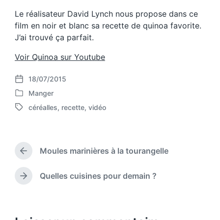
Le réalisateur David Lynch nous propose dans ce
film en noir et blanc sa recette de quinoa favorite.
J’ai trouvé ça parfait.
Voir Quinoa sur Youtube
18/07/2015
P
Manger
o
P
s
céréalles
,
recette
,
vidéo
o
T
t
s
a
d
t
g
a
e
g
t
d
Moules marinières à la tourangelle
e
P
e
i
d
r
n
w
e
Quelles cuisines pour demain ?
N
v
i
e
i
t
x
o
h
t
u
p