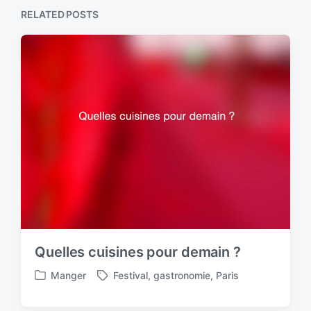
RELATED POSTS
Quelles cuisines pour demain ?
Manger
Festival
,
gastronomie
,
Paris
P
T
o
a
s
g