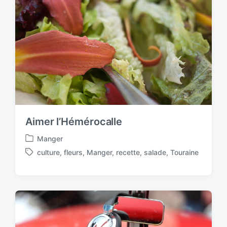
n
w
i
t
h
Aimer l’Hémérocalle
Manger
P
culture
,
fleurs
,
Manger
,
recette
,
salade
,
Touraine
o
T
s
a
t
g
e
g
d
e
i
d
n
w