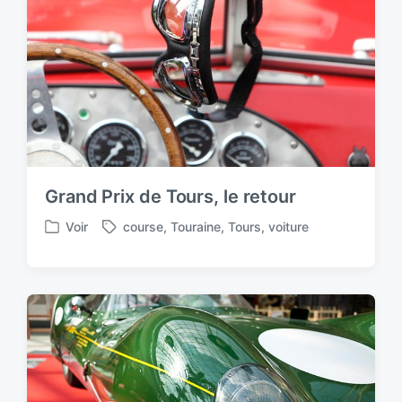
i
t
h
Grand Prix de Tours, le retour
Voir
course
,
Touraine
,
Tours
,
voiture
P
T
o
a
s
g
t
g
e
e
d
d
i
w
n
i
t