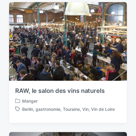
t
g
e
e
d
d
i
w
n
i
t
h
RAW, le salon des vins naturels
Manger
P
Berlin
,
gastronomie
,
Touraine
,
Vin
,
Vin de Loire
o
T
s
a
t
g
e
g
d