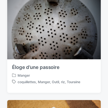
e
i
d
n
w
i
t
h
Éloge d’une passoire
Manger
P
coquillettes
,
Manger
,
Outil
,
riz
,
Touraine
o
T
s
a
t
g
e
g
d
e
i