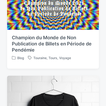
Champion du Monde de Non
Publication de Billets en Période de
Pendémie
Blog
Touraine
,
Tours
,
Voyage
P
T
o
a
s
g
t
g
e
e
d
d
i
w
n
i
t
h