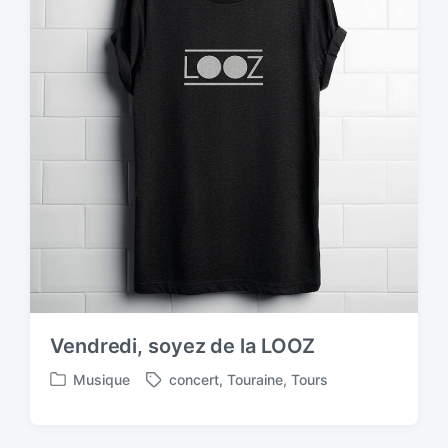
Vendredi, soyez de la LOOZ
Musique
concert
,
Touraine
,
Tours
P
T
o
a
s
g