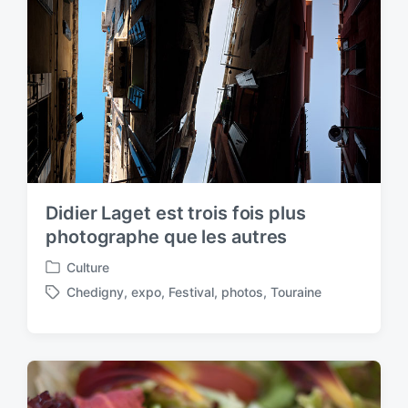
n
d
w
i
t
h
Didier Laget est trois fois plus
photographe que les autres
Culture
P
Chedigny
,
expo
,
Festival
,
photos
,
Touraine
o
T
s
a
t
g
e
g
d
e
i
d