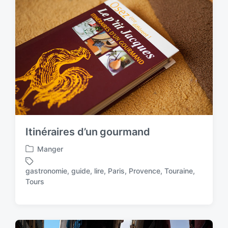
d
n
w
i
t
h
Itinéraires d’un gourmand
Manger
P
o
gastronomie
,
guide
,
lire
,
Paris
,
Provence
,
Touraine
,
s
T
Tours
t
a
e
g
d
g
i
e