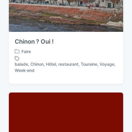
Chinon ? Oui !
Faire
P
o
balade
,
Chinon
,
Hôtel
,
restaurant
,
Touraine
,
Voyage
,
s
T
Week-end
t
a
e
g
d
g
i
e
n
d
w
i
t
h