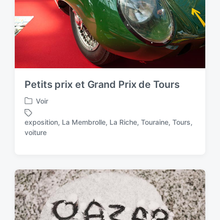
h
Petits prix et Grand Prix de Tours
Voir
P
o
exposition
,
La Membrolle
,
La Riche
,
Touraine
,
Tours
,
s
T
voiture
t
a
e
g
d
g
i
e
n
d
w
i
t