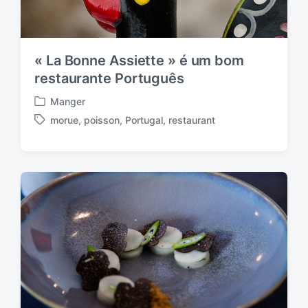
« La Bonne Assiette » é um bom
restaurante Português
Manger
P
morue
,
poisson
,
Portugal
,
restaurant
o
T
s
a
t
g
e
g
d
e
i
d
n
w
i
t
h