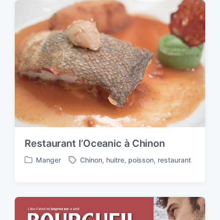
Restaurant l’Oceanic à Chinon
Manger
Chinon
,
huitre
,
poisson
,
restaurant
P
T
o
a
s
g
t
g
e
e
d
d