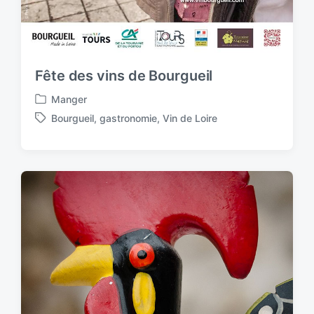
Fête des vins de Bourgueil
Manger
P
Bourgueil
,
gastronomie
,
Vin de Loire
o
T
s
a
t
g
e
g
d
e
i
d
n
w
i
t
h