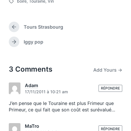
boire
,
Touraine
,
Vin
o
T
t
s
a
d
t
g
a
e
g
t
d
Tours Strasbourg
e
P
e
i
d
r
n
w
e
Iggy pop
N
v
i
e
i
t
x
o
h
t
u
p
3 Comments
Add Yours →
s
o
p
s
o
t
Adam
s
RÉPONDRE
:
17/11/2011 à 10:21 am
t
:
J’en pense que le Touraine est plus Frimeur que
Primeur, ce qui fait que son coût est surévalué…
MaTro
RÉPONDRE