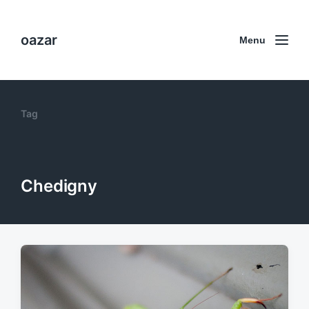
oazar
Menu
Tag
Chedigny