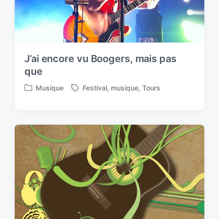
J’ai encore vu Boogers, mais pas
que
Musique
Festival
,
musique
,
Tours
P
T
o
a
s
g
t
g
e
e
d
d
i
w
n
i
t
h