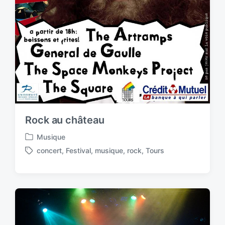
Rock au château
Musique
P
concert
,
Festival
,
musique
,
rock
,
Tours
o
T
s
a
t
g
e
g
d
e
i
d
n
w