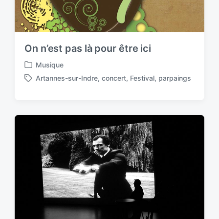
On n’est pas là pour être ici
Musique
P
Artannes-sur-Indre
,
concert
,
Festival
,
parpaings
o
T
s
a
t
g
e
g
d
e
i
d
n
w
i
t
h