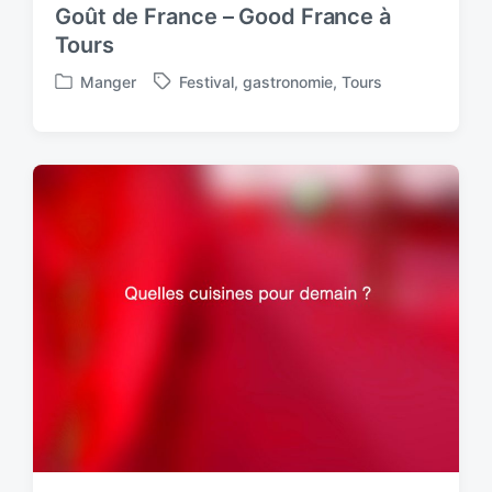
h
Goût de France – Good France à
Tours
Manger
Festival
,
gastronomie
,
Tours
P
T
o
a
s
g
t
g
e
e
d
d
i
w
n
i
t
h