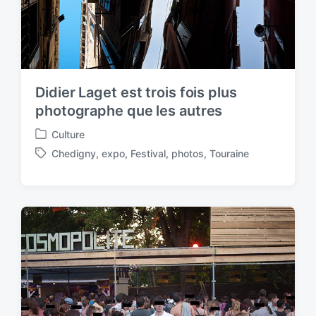
h
Didier Laget est trois fois plus
photographe que les autres
Culture
P
Chedigny
,
expo
,
Festival
,
photos
,
Touraine
o
T
s
a
t
g
e
g
d
e
i
d
n
w
i
t
h