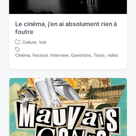
Le cinéma, j’en ai absolument rien à
foutre
Culture
,
Voir
P
o
Cinéma
,
Festival
,
Interview
,
Questions
,
Tours
,
vidéo
T
s
a
t
g
e
g
d
e
i
d
n
w
i
t
h