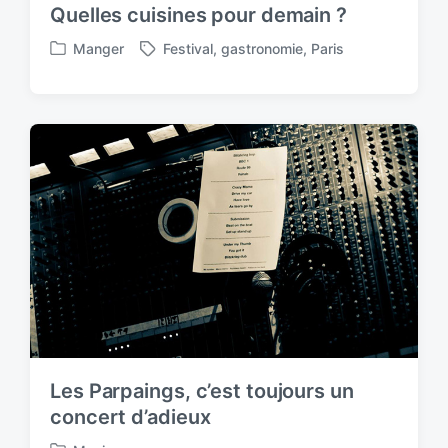
Quelles cuisines pour demain ?
Manger
Festival
,
gastronomie
,
Paris
P
T
o
a
s
g
t
g
e
e
d
d
i
w
n
i
t
h
Les Parpaings, c’est toujours un
concert d’adieux