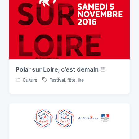
Polar sur Loire, c’est demain !!!
Culture
Festival
,
fête
,
lire
P
T
o
a
s
g
t
g
e
e
d
d
i
w
n
i
t