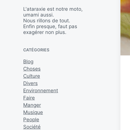
L'ataraxie est notre moto,
umami aussi.
Nous rillons de tout.
Enfin presque, faut pas
exagérer non plus.
CATÉGORIES
Blog
Choses
Culture
Divers
Environnement
Faire
Manger
Musique
People
Société