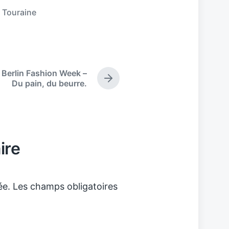
,
Touraine
Berlin Fashion Week –
N
Du pain, du beurre.
e
x
t
p
o
ire
s
t
:
ée.
Les champs obligatoires