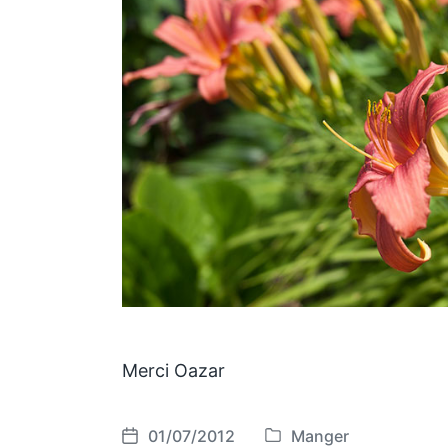
Merci Oazar
01/07/2012
Manger
P
P