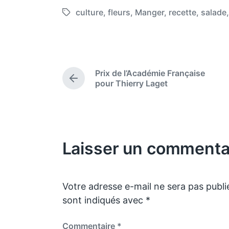
o
o
culture
,
fleurs
,
Manger
,
recette
,
salade
T
s
s
a
t
t
g
e
d
g
d
a
e
i
Prix de l’Académie Française
t
d
P
pour Thierry Laget
n
e
w
r
e
i
v
t
i
h
o
Laisser un commenta
u
s
p
o
s
Votre adresse e-mail ne sera pas publi
t
sont indiqués avec
*
:
Commentaire
*