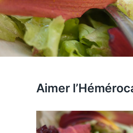
Aimer l’Héméroca