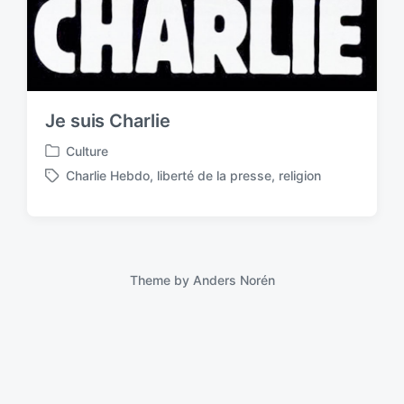
Je suis Charlie
Culture
P
Charlie Hebdo
,
liberté de la presse
,
religion
o
T
s
a
t
g
e
g
d
e
i
d
Theme by
Anders Norén
n
w
i
t
h