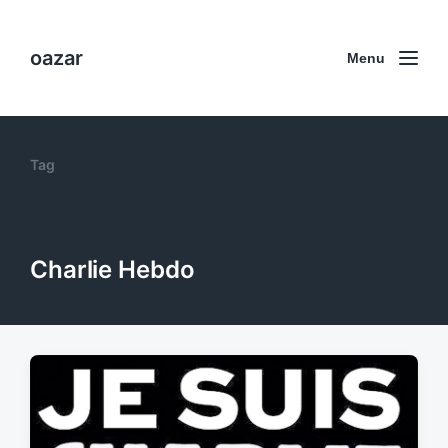
oazar
Menu
Tag
Charlie Hebdo