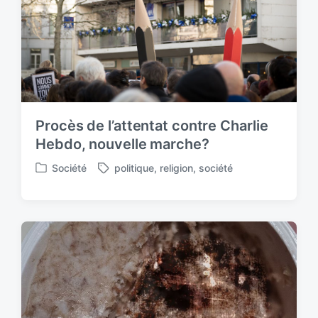
h
Procès de l’attentat contre Charlie
Hebdo, nouvelle marche?
Société
politique
,
religion
,
société
P
T
o
a
s
g
t
g
e
e
d
d
i
w
n
i
t
h