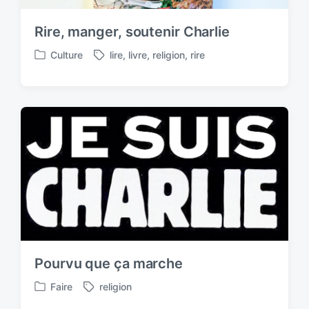
Rire, manger, soutenir Charlie
Culture
lire
,
livre
,
religion
,
rire
P
T
o
a
s
g
t
g
e
e
d
d
i
w
n
i
t
h
Pourvu que ça marche
Faire
religion
P
T
o
a