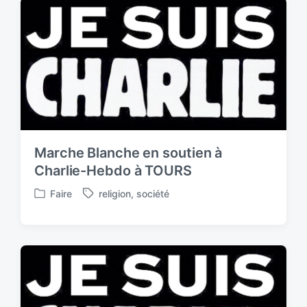
e
e
d
d
i
w
n
i
t
h
Marche Blanche en soutien à
Charlie-Hebdo à TOURS
Faire
religion
,
société
P
T
o
a
s
g
t
g
e
e
d
d
i
w
n
i