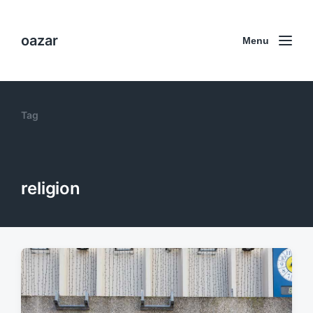
oazar
Menu
Tag
religion