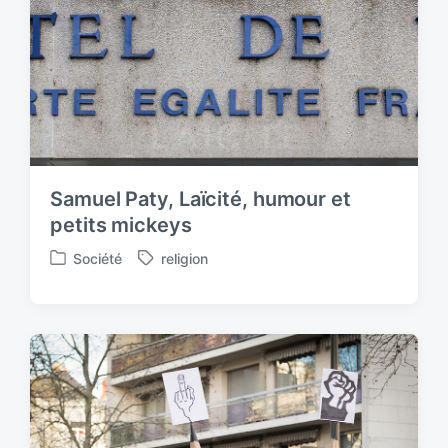
Samuel Paty, Laïcité, humour et
petits mickeys
Société
religion
P
T
o
a
s
g
t
g
e
e
d
d
i
w
n
i
t