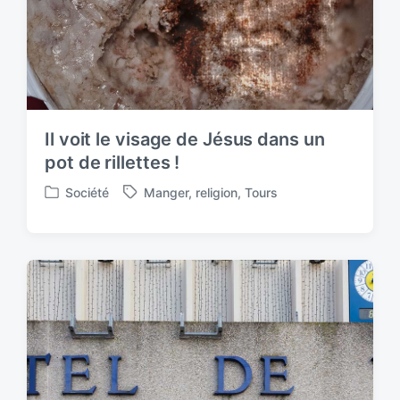
Il voit le visage de Jésus dans un
pot de rillettes !
Société
Manger
,
religion
,
Tours
P
T
o
a
s
g
t
g
e
e
d
d
i
w
n
i
t
h