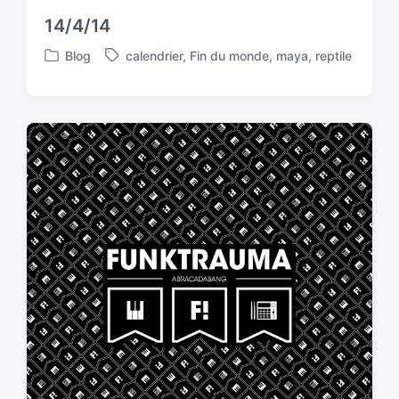
14/4/14
Blog
calendrier
,
Fin du monde
,
maya
,
reptile
P
T
o
a
s
g
t
g
e
e
d
d
i
w
n
i
t
h