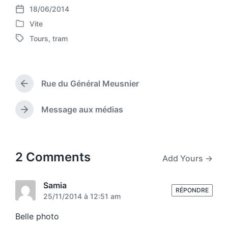
18/06/2014
P
Vite
o
P
s
Tours
,
tram
o
T
t
s
a
d
t
g
a
e
g
t
d
Rue du Général Meusnier
e
P
e
i
d
r
n
w
e
Message aux médias
N
v
i
e
i
t
x
o
h
t
u
p
2 Comments
Add Yours →
s
o
p
s
o
t
Samia
s
RÉPONDRE
:
25/11/2014 à 12:51 am
t
:
Belle photo