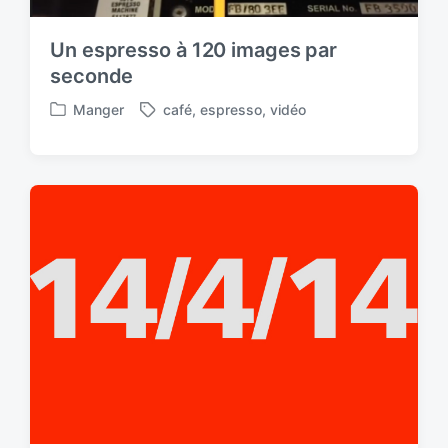
Un espresso à 120 images par
seconde
Manger
café
,
espresso
,
vidéo
P
T
o
a
s
g
t
g
e
e
d
d
i
w
n
i
t
h