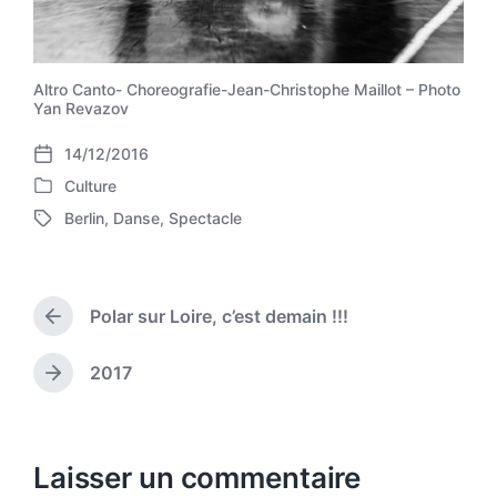
Altro Canto- Choreografie-Jean-Christophe Maillot – Photo
Yan Revazov
14/12/2016
P
Culture
o
P
s
Berlin
,
Danse
,
Spectacle
o
T
t
s
a
d
t
g
a
e
g
t
d
Polar sur Loire, c’est demain !!!
e
P
e
i
d
r
n
w
e
2017
N
v
i
e
i
t
x
o
h
t
u
p
Laisser un commentaire
s
o