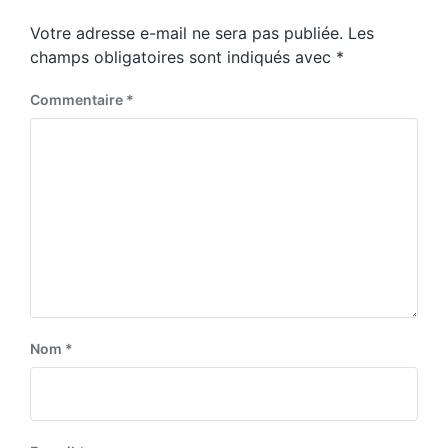
p
s
o
Votre adresse e-mail ne sera pas publiée.
Les
t
s
:
champs obligatoires sont indiqués avec
*
t
:
Commentaire
*
Nom
*