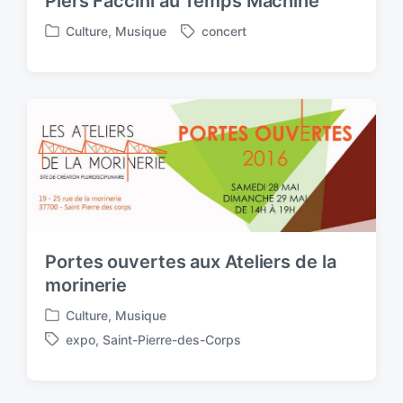
Piers Faccini au Temps Machine
Culture
,
Musique
concert
P
T
o
a
s
g
t
g
e
e
d
d
i
w
n
i
t
h
Portes ouvertes aux Ateliers de la
morinerie
Culture
,
Musique
P
expo
,
Saint-Pierre-des-Corps
o
T
s
a
t
g
e