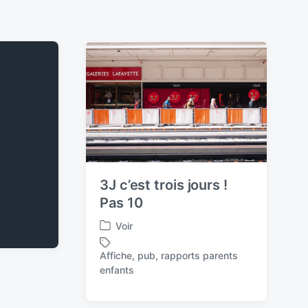
3J c’est trois jours !
Pas 10
Voir
P
o
Affiche
,
pub
,
rapports parents
s
T
enfants
t
a
e
g
d
g