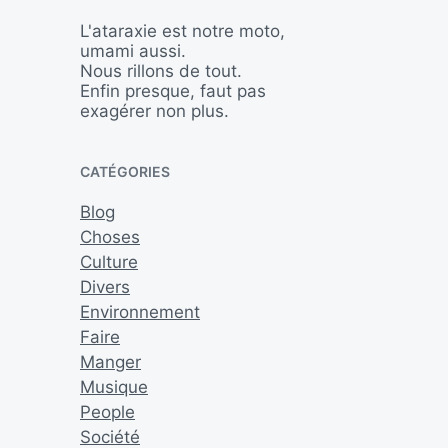
L'ataraxie est notre moto,
umami aussi.
Nous rillons de tout.
Enfin presque, faut pas
exagérer non plus.
CATÉGORIES
Blog
Choses
Culture
Divers
Environnement
Faire
Manger
Musique
People
Société