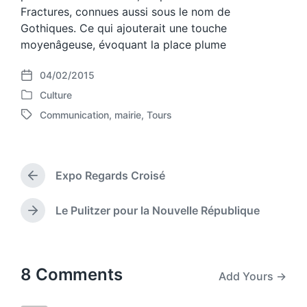
Fractures, connues aussi sous le nom de
Gothiques. Ce qui ajouterait une touche
moyenâgeuse, évoquant la place plume
04/02/2015
P
Culture
o
P
s
Communication
,
mairie
,
Tours
o
T
t
s
a
d
t
g
a
e
g
t
d
Expo Regards Croisé
e
P
e
i
d
r
n
w
e
Le Pulitzer pour la Nouvelle République
N
v
i
e
i
t
x
o
h
t
u
p
8 Comments
Add Yours →
s
o
p
s
o