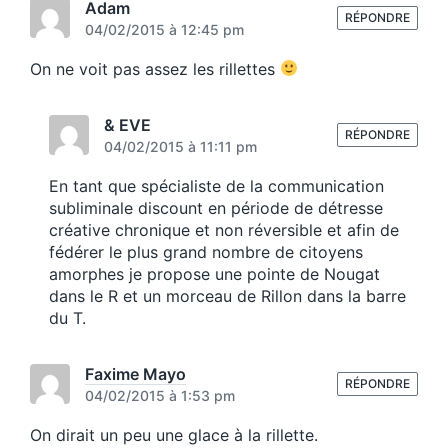
t
Adam
s
RÉPONDRE
:
04/02/2015 à 12:45 pm
t
:
On ne voit pas assez les rillettes
& EVE
RÉPONDRE
04/02/2015 à 11:11 pm
En tant que spécialiste de la communication
subliminale discount en période de détresse
créative chronique et non réversible et afin de
fédérer le plus grand nombre de citoyens
amorphes je propose une pointe de Nougat
dans le R et un morceau de Rillon dans la barre
du T.
Faxime Mayo
RÉPONDRE
04/02/2015 à 1:53 pm
On dirait un peu une glace à la rillette.