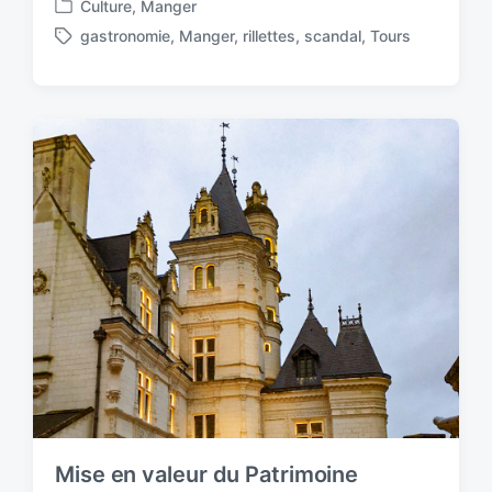
Culture
,
Manger
P
gastronomie
,
Manger
,
rillettes
,
scandal
,
Tours
o
T
s
a
t
g
e
g
d
e
i
d
n
w
i
t
h
Mise en valeur du Patrimoine