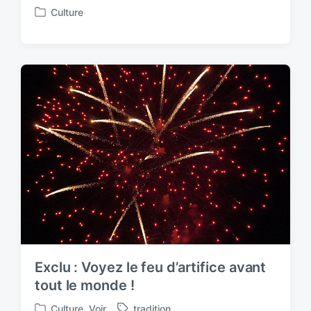
Culture
P
o
s
t
e
d
i
n
Exclu : Voyez le feu d’artifice avant
tout le monde !
Culture
,
Voir
tradition