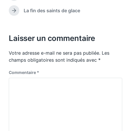
r
w
e
i
La fin des saints de glace
N
v
t
e
i
h
x
o
t
u
p
Laisser un commentaire
s
o
p
s
o
Votre adresse e-mail ne sera pas publiée.
Les
t
s
:
champs obligatoires sont indiqués avec
*
t
:
Commentaire
*