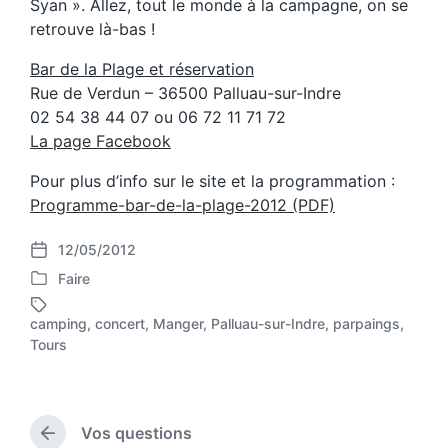
Syan ». Allez, tout le monde à la campagne, on se
retrouve là-bas !
Bar de la Plage et réservation
Rue de Verdun – 36500 Palluau-sur-Indre
02 54 38 44 07 ou 06 72 11 71 72
La page Facebook
Pour plus d’info sur le site et la programmation :
Programme-bar-de-la-plage-2012 (PDF)
12/05/2012
P
Faire
o
P
s
o
t
camping
,
concert
,
Manger
,
Palluau-sur-Indre
,
parpaings
,
s
T
d
Tours
t
a
a
e
g
t
d
g
e
i
e
Vos questions
n
d
P