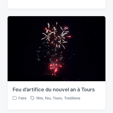
o
a
s
g
t
g
e
e
d
d
i
w
n
i
t
h
Feu d’artifice du nouvel an à Tours
Faire
fête
,
Feu
,
Tours
,
Traditions
P
T
o
a
s
g