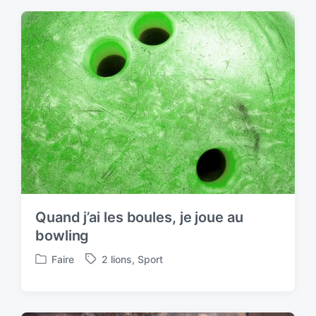
t
g
e
e
d
d
i
w
n
i
t
h
Quand j’ai les boules, je joue au
bowling
Faire
2 lions
,
Sport
P
T
o
a
s
g
t
g