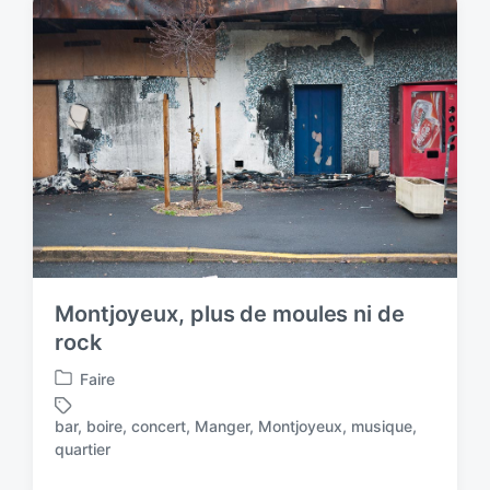
e
e
d
d
i
w
n
i
t
h
Montjoyeux, plus de moules ni de
rock
Faire
P
o
bar
,
boire
,
concert
,
Manger
,
Montjoyeux
,
musique
,
s
T
quartier
t
a
e
g