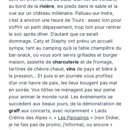
au bord de la
rivière
, les pieds dans le sable et la
vue sur un château millénaire. Palluau-sur-Indre,
c’est à environ une heure de Tours : assez loin pour
s’offrir un petit dépaysement, trop loin pour rentrer
le soir après dîner. D’autant que ce serait
dommage. Caty et Stephy ont prévu un accueil
sympa, tant au camping qu’à la table champêtre du
bar-snack, où vous sont servis grillades et burger
maison, assiette de
charcuterie
et de fromage,
tartines de chèvre chaud,
vins
de pays et bière à
la pression… Et puis si en journée vous profitez
d’un vrai havre de paix, les lieux bougent pas mal
en soirée. Vos hôtes ne ménagent pas leur peine
pour animer le monde rural. Les événements se
succèdent aux beaux jours, de la démonstration de
graff
aux concerts, avec notamment « Laids
Crétins des Alpes », «
Les Parpaings
» (non Didier,
je ne fais pas de promo, j’informe), ou encore «