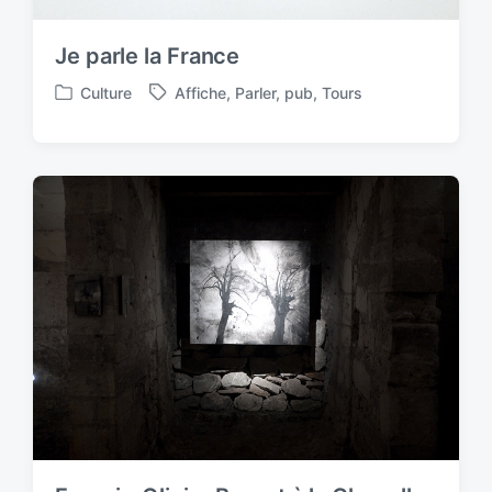
Je parle la France
Culture
Affiche
,
Parler
,
pub
,
Tours
P
T
o
a
s
g
t
g
e
e
d
d
i
w
n
i
t
h