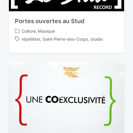
i
t
h
Portes ouvertes au Stud
Culture
,
Musique
P
répétition
,
Saint-Pierre-des-Corps
,
studio
o
T
s
a
t
g
e
g
d
e
i
d
n
w
i
t
h