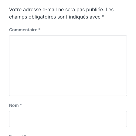
p
s
o
Votre adresse e-mail ne sera pas publiée.
Les
t
s
:
champs obligatoires sont indiqués avec
*
t
:
Commentaire
*
Nom
*