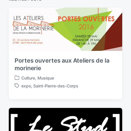
Portes ouvertes aux Ateliers de la
morinerie
Culture
,
Musique
P
expo
,
Saint-Pierre-des-Corps
o
T
s
a
t
g
e
g
d
e
i
d
n
w