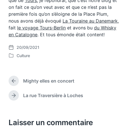
que de
Tours
, je répondrai, que c’est notre blog et
on fait ce qu’on veut avec et que ce n’est pas la
première fois qu’on s’éloigne de la Place Plum,
nous avons déjà évoqué
La Touraine au Danemark
,
fait
le voyage Tours-Berlin
et avons bu
du Whisky
en Catalogne
. Et tous émonde était content!
20/09/2021
P
Culture
o
P
s
o
t
s
d
t
a
Mighty elles en concert
e
P
t
d
r
e
i
e
La rue Traversière à Loches
N
v
n
e
i
x
o
t
u
p
Laisser un commentaire
s
o