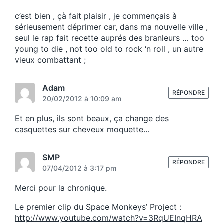
:
c’est bien , çà fait plaisir , je commençais à
sérieusement déprimer car, dans ma nouvelle ville ,
seul le rap fait recette auprés des branleurs … too
young to die , not too old to rock ‘n roll , un autre
vieux combattant ;
Adam
RÉPONDRE
20/02/2012 à 10:09 am
Et en plus, ils sont beaux, ça change des
casquettes sur cheveux moquette…
SMP
RÉPONDRE
07/04/2012 à 3:17 pm
Merci pour la chronique.
Le premier clip du Space Monkeys’ Project :
http://www.youtube.com/watch?v=3RqUEInqHRA