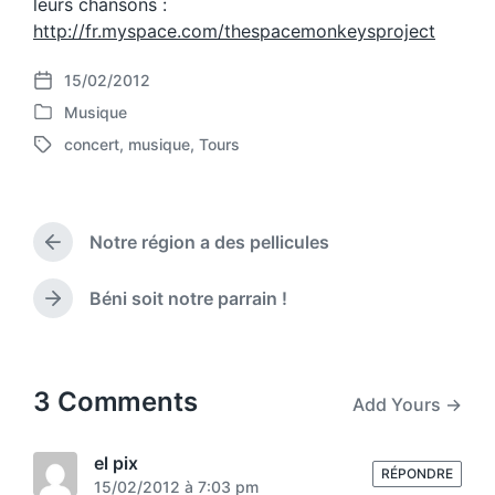
leurs chansons :
http://fr.myspace.com/thespacemonkeysproject
15/02/2012
P
Musique
o
P
s
concert
,
musique
,
Tours
o
T
t
s
a
d
t
g
a
e
g
t
d
Notre région a des pellicules
e
P
e
i
d
r
n
w
e
Béni soit notre parrain !
N
v
i
e
i
t
x
o
h
t
u
p
3 Comments
Add Yours →
s
o
p
s
o
t
el pix
s
RÉPONDRE
:
15/02/2012 à 7:03 pm
t