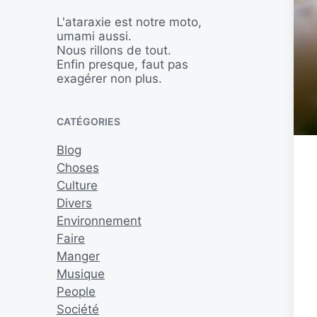
L'ataraxie est notre moto,
umami aussi.
Nous rillons de tout.
Enfin presque, faut pas
exagérer non plus.
CATÉGORIES
Blog
Choses
Culture
Divers
Environnement
Faire
Manger
Musique
People
Société