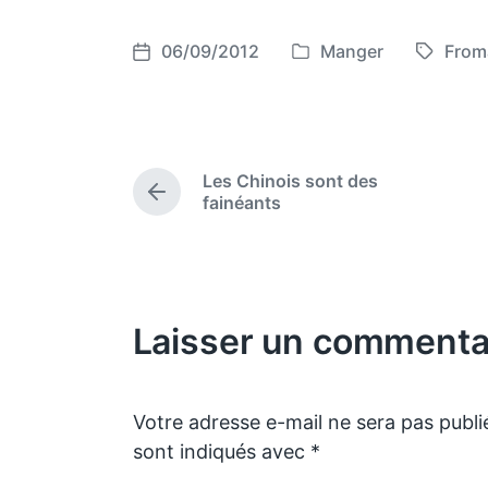
06/09/2012
Manger
From
P
T
P
o
a
o
s
g
s
t
g
t
e
e
d
Les Chinois sont des
d
d
a
P
fainéants
i
w
t
r
e
n
i
e
v
t
i
h
o
Laisser un commenta
u
s
p
o
s
Votre adresse e-mail ne sera pas publi
t
sont indiqués avec
*
: