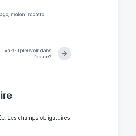
age
,
melon
,
recette
Va-t-il pleuvoir dans
N
l’heure?
e
x
t
p
o
ire
s
t
:
ée.
Les champs obligatoires