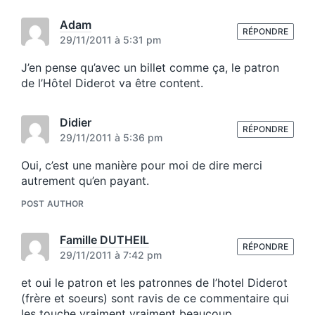
p
s
o
t
Adam
s
RÉPONDRE
:
29/11/2011 à 5:31 pm
t
:
J’en pense qu’avec un billet comme ça, le patron
de l’Hôtel Diderot va être content.
Didier
RÉPONDRE
29/11/2011 à 5:36 pm
Oui, c’est une manière pour moi de dire merci
autrement qu’en payant.
POST AUTHOR
Famille DUTHEIL
RÉPONDRE
29/11/2011 à 7:42 pm
et oui le patron et les patronnes de l’hotel Diderot
(frère et soeurs) sont ravis de ce commentaire qui
les touche vraiment vraiment beaucoup…