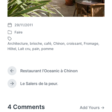
29/11/2011
P
Faire
o
P
s
o
t
Architecture
,
brioche
,
café
,
Chinon
,
croissant
,
Fromage
,
s
T
d
Hôtel
,
Lait cru
,
pain
,
pomme
t
a
a
e
g
t
d
g
e
i
e
Restaurant l’Oceanic à Chinon
n
d
P
r
w
e
i
Le Salers de la peur.
N
v
t
e
i
h
x
o
t
u
p
4 Comments
Add Yours →
s
o