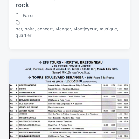
rock
Faire
P
o
bar
,
boire
,
concert
,
Manger
,
Montjoyeux
,
musique
,
s
T
quartier
t
a
e
g
d
g
i
e
n
d
w
i
t
h