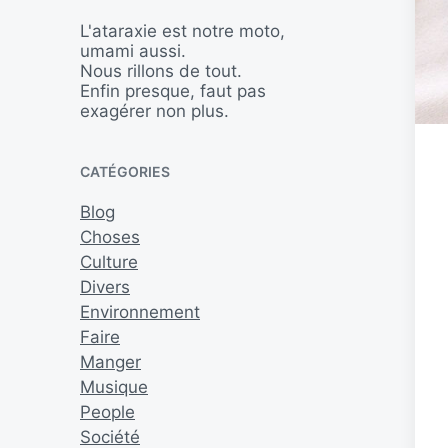
L'ataraxie est notre moto,
umami aussi.
Nous rillons de tout.
Enfin presque, faut pas
exagérer non plus.
CATÉGORIES
Blog
Choses
Culture
Divers
Environnement
Faire
Manger
Musique
People
Société