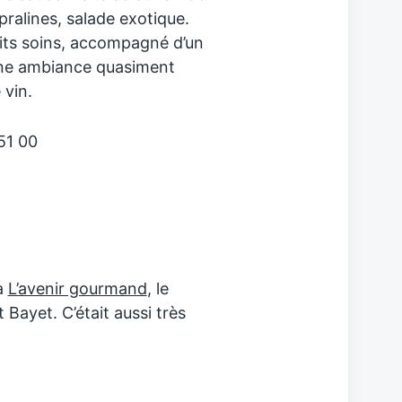
pralines, salade exotique.
tits soins, accompagné d’un
une ambiance quasiment
 vin.
 51 00
 à
L’avenir gourmand
, le
 Bayet. C’était aussi très