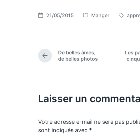
21/05/2015
Manger
appr
P
T
P
o
a
o
s
g
s
t
g
t
e
e
d
De belles âmes,
Les p
d
d
a
P
de belles photos
cinqu
i
w
t
r
e
n
i
e
v
t
i
h
o
Laisser un commenta
u
s
p
o
s
Votre adresse e-mail ne sera pas publi
t
sont indiqués avec
*
: