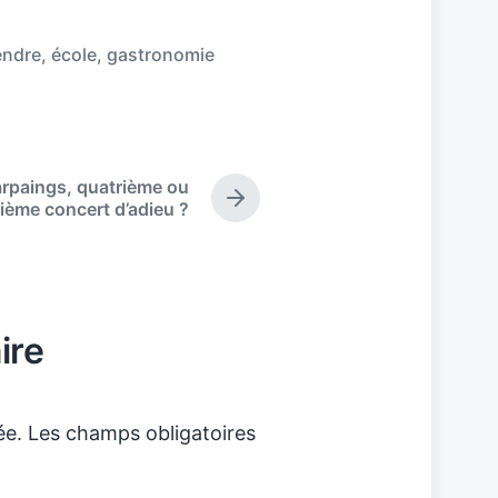
endre
,
école
,
gastronomie
arpaings, quatrième ou
N
ième concert d’adieu ?
e
x
t
p
o
ire
s
t
:
ée.
Les champs obligatoires